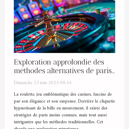
Exploration approfondie des
méthodes alternatives de paris
à la roulette : Comparaison et
Dimanche 23 juin 2024 00:44
analyse
La roulette, jeu emblématique des casinos, fascine de
par son élégance et son suspense. Derrière le cliquetis
hypnotisant de la bille en mouvement, il existe des
stratégies de paris moins connues, mais tout aussi
intrigantes que les méthodes traditionnelles. Cet