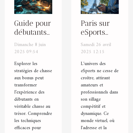
Guide pour
Paris sur
débutants
eSports
sur les
découvrez
Dimanche 8 juin
Samedi 26 avril
stratégies
les jeux les
2025 09:54
2025 12:15
efficaces
plus
Explorer les
L'univers des
de chasse
lucratifs
stratégies de chasse
eSports ne cesse de
aux bonus
aux bonus peut
croître, attirant
transformer
amateurs et
l’expérience des
professionnels dans
débutants en
son sillage
véritable chasse au
compétitif et
trésor. Comprendre
dynamique. Ce
les techniques
monde virtuel, où
efficaces pour
l'adresse et la