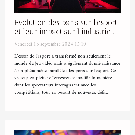
Évolution des paris sur l'esport
et leur impact sur l'industrie
du jeu
Vendredi 13 septembre 2024 15:10
L'essor de l'esport a transformé non seulement le
monde du jeu vidéo mais a également donné naissance
à un phénomène parallèle : les paris sur l'esport. Ce
secteur en pleine effervescence modifie la manière
dont les spectateurs interagissent avec les
compétitions, tout en posant de nouveaux défis...