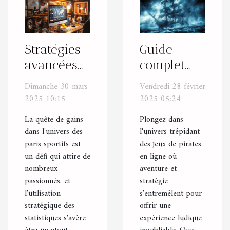
Stratégies
Guide
avancées
complet
pour les
pour
Dimanche 30 mars
Vendredi 28 février
paris
débuter
2025 10:15
2025 05:24
sportifs
dans les
La quête de gains
Plongez dans
comment
jeux de
dans l'univers des
l'univers trépidant
maximiser
pirates en
paris sportifs est
des jeux de pirates
vos gains
un défi qui attire de
ligne
en ligne où
nombreux
aventure et
en
passionnés, et
stratégie
analysant
l'utilisation
s'entremêlent pour
les
stratégique des
offrir une
statistiques
statistiques s'avère
expérience ludique