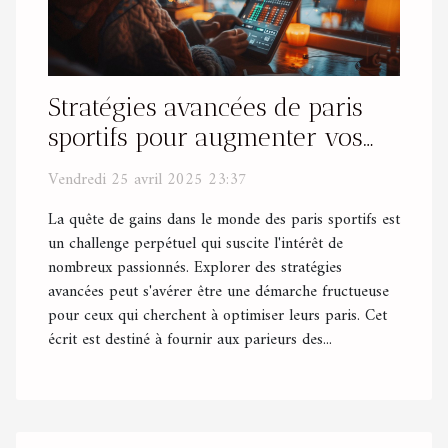
Stratégies avancées de paris
sportifs pour augmenter vos
chances de gain
Vendredi 25 avril 2025 23:37
La quête de gains dans le monde des paris sportifs est
un challenge perpétuel qui suscite l'intérêt de
nombreux passionnés. Explorer des stratégies
avancées peut s'avérer être une démarche fructueuse
pour ceux qui cherchent à optimiser leurs paris. Cet
écrit est destiné à fournir aux parieurs des...