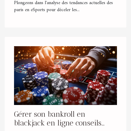
Plongeons dans l'analyse des tendances actuelles des
paris en eSports pour déceler les...
Gérer son bankroll en
blackjack en ligne conseils