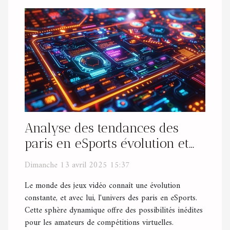
Analyse des tendances des
paris en eSports évolution et
opportunités
Dimanche 13 avril 2025 15:37
Le monde des jeux vidéo connaît une évolution
constante, et avec lui, l'univers des paris en eSports.
Cette sphère dynamique offre des possibilités inédites
pour les amateurs de compétitions virtuelles.