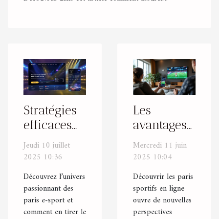
Stratégies
Les
efficaces
avantages
pour
des paris
Jeudi 10 juillet
Mercredi 11 juin
maximiser
sportifs en
2025 10:36
2025 10:04
vos gains
ligne pour
Découvrez l’univers
Découvrir les paris
dans les
les
passionnant des
sportifs en ligne
paris e-
passionnés
paris e-sport et
ouvre de nouvelles
sport
comment en tirer le
de sport
perspectives