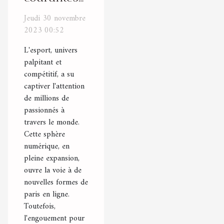
à éviter
Jeudi 30 novembre
lors du
2023 00:52
placement
L'esport, univers
de paris
palpitant et
sur l'esport
compétitif, a su
pour les
captiver l'attention
de millions de
novices
passionnés à
travers le monde.
Cette sphère
numérique, en
pleine expansion,
ouvre la voie à de
nouvelles formes de
paris en ligne.
Toutefois,
l'engouement pour