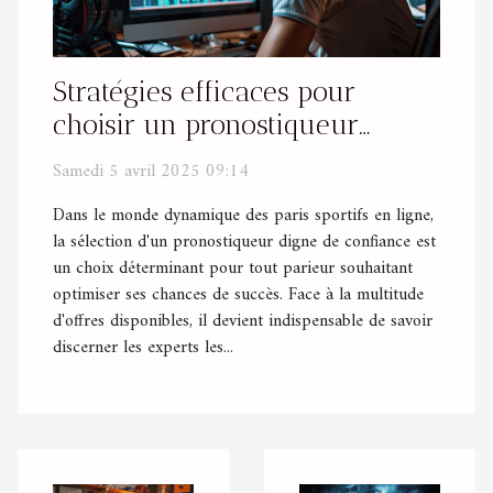
Stratégies efficaces pour
choisir un pronostiqueur
sportif en ligne
Samedi 5 avril 2025 09:14
Dans le monde dynamique des paris sportifs en ligne,
la sélection d'un pronostiqueur digne de confiance est
un choix déterminant pour tout parieur souhaitant
optimiser ses chances de succès. Face à la multitude
d'offres disponibles, il devient indispensable de savoir
discerner les experts les...