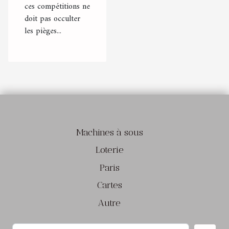
ces compétitions ne
doit pas occulter
les pièges...
Machines à sous
Loterie
Paris
Cartes
Autre