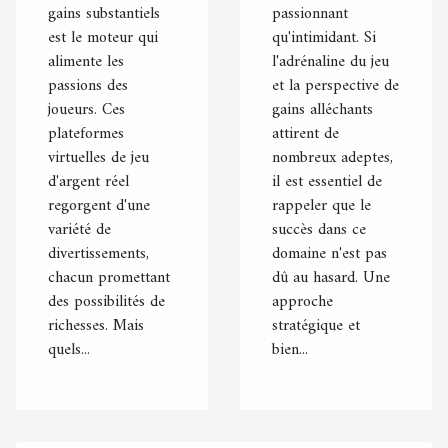
gains substantiels
passionnant
ligne
est le moteur qui
qu'intimidant. Si
alimente les
l'adrénaline du jeu
passions des
et la perspective de
joueurs. Ces
gains alléchants
plateformes
attirent de
virtuelles de jeu
nombreux adeptes,
d'argent réel
il est essentiel de
regorgent d'une
rappeler que le
variété de
succès dans ce
divertissements,
domaine n'est pas
chacun promettant
dû au hasard. Une
des possibilités de
approche
richesses. Mais
stratégique et
quels...
bien...