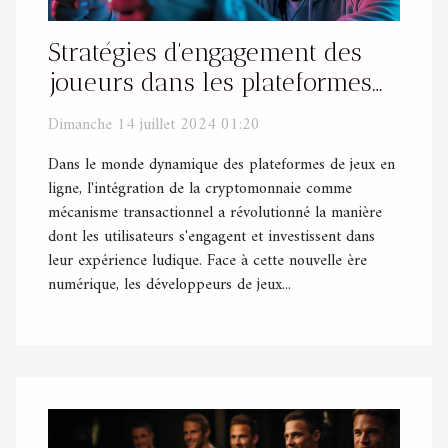
Stratégies d'engagement des
joueurs dans les plateformes
de jeux utilisant la
Dimanche 14 juillet 2024 01:20
cryptomonnaie
Dans le monde dynamique des plateformes de jeux en
ligne, l'intégration de la cryptomonnaie comme
mécanisme transactionnel a révolutionné la manière
dont les utilisateurs s'engagent et investissent dans
leur expérience ludique. Face à cette nouvelle ère
numérique, les développeurs de jeux...