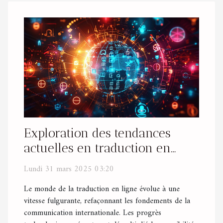
Exploration des tendances
actuelles en traduction en
ligne et leur impact sur la
Lundi 31 mars 2025 03:20
communication globale
Le monde de la traduction en ligne évolue à une
vitesse fulgurante, refaçonnant les fondements de la
communication internationale. Les progrès