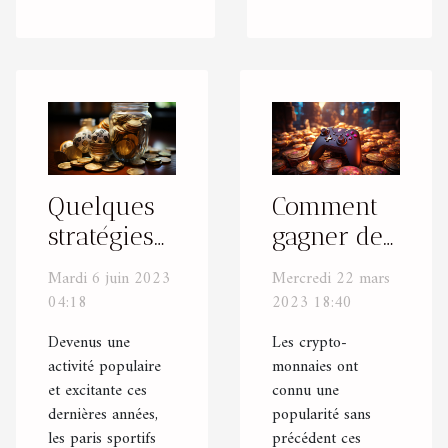
Quelques
Comment
stratégies
gagner de
et conseils
la crypto-
Mardi 6 juin 2023
Mercredi 22 mars
pour
monnaie
04:18
2023 18:40
augmenter
grâce aux
Devenus une
Les crypto-
ses
jeux vidéo
activité populaire
monnaies ont
chances de
en ligne ?
et excitante ces
connu une
gains aux
dernières années,
popularité sans
les paris sportifs
précédent ces
paris