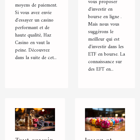
vous proposer
moyens de paiement.
d'investir en
Si vous avez envie
bourse en ligne .
d'essayer un casino
Mais nous vous
performant et de
suggérons le
haute qualité, Haz
meilleur qui est
Casino en vaut la
d'investir dans les
peine. Découvrez
ETF en bourse. La
dans la suite de cet...
connaissance sur
des EFT en...