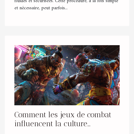
fluides et sécurisées. Cette procédure, à la fois simple
et nécessaire, peut parfois...
Comment les jeux de combat
influencent la culture
populaire moderne