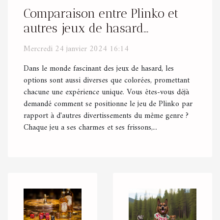
Comparaison entre Plinko et
autres jeux de hasard
populaires
Mercredi 24 janvier 2024 16:14
Dans le monde fascinant des jeux de hasard, les
options sont aussi diverses que colorées, promettant
chacune une expérience unique. Vous êtes-vous déjà
demandé comment se positionne le jeu de Plinko par
rapport à d'autres divertissements du même genre ?
Chaque jeu a ses charmes et ses frissons,...