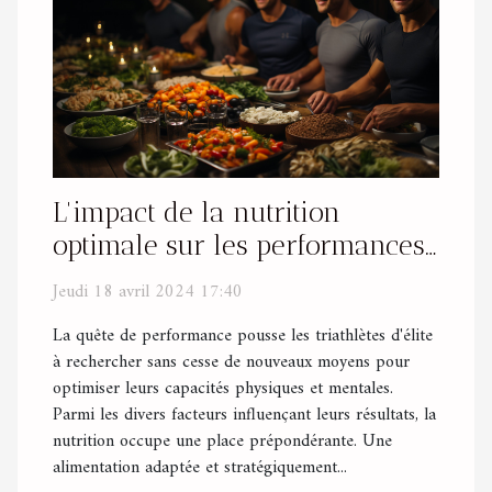
L'impact de la nutrition
optimale sur les performances
des triathlètes d'élite
Jeudi 18 avril 2024 17:40
La quête de performance pousse les triathlètes d'élite
à rechercher sans cesse de nouveaux moyens pour
optimiser leurs capacités physiques et mentales.
Parmi les divers facteurs influençant leurs résultats, la
nutrition occupe une place prépondérante. Une
alimentation adaptée et stratégiquement...