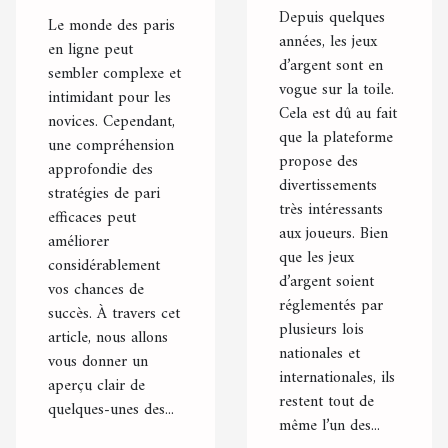
efficaces
Depuis quelques
Le monde des paris
sur des
années, les jeux
en ligne peut
d’argent sont en
plateformes
sembler complexe et
vogue sur la toile.
en ligne
intimidant pour les
Cela est dû au fait
novices. Cependant,
que la plateforme
une compréhension
propose des
approfondie des
divertissements
stratégies de pari
très intéressants
efficaces peut
aux joueurs. Bien
améliorer
que les jeux
considérablement
d’argent soient
vos chances de
réglementés par
succès. À travers cet
plusieurs lois
article, nous allons
nationales et
vous donner un
internationales, ils
aperçu clair de
restent tout de
quelques-unes des...
même l’un des...