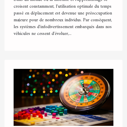
croisent constamment, l'utilisation optimale du temps
passé en déplacement est devenue une préoccupation
majeure pour de nombreux individus. Par conséquent,
les systèmes d'infodivertissement embarqués dans nos
véhicules ne cessent d'évoluer,...