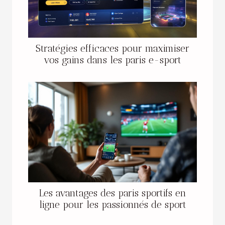
Stratégies efficaces pour maximiser
vos gains dans les paris e-sport
Les avantages des paris sportifs en
ligne pour les passionnés de sport