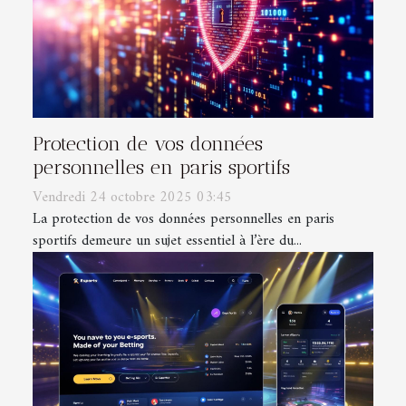
Protection de vos données
personnelles en paris sportifs
Vendredi 24 octobre 2025 03:45
La protection de vos données personnelles en paris
sportifs demeure un sujet essentiel à l’ère du...