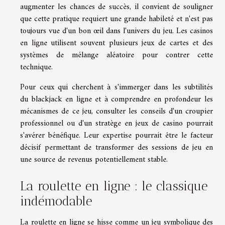
augmenter les chances de succès, il convient de souligner
que cette pratique requiert une grande habileté et n'est pas
toujours vue d'un bon œil dans l'univers du jeu. Les casinos
en ligne utilisent souvent plusieurs jeux de cartes et des
systèmes de mélange aléatoire pour contrer cette
technique.
Pour ceux qui cherchent à s'immerger dans les subtilités
du blackjack en ligne et à comprendre en profondeur les
mécanismes de ce jeu, consulter les conseils d'un croupier
professionnel ou d'un stratège en jeux de casino pourrait
s'avérer bénéfique. Leur expertise pourrait être le facteur
décisif permettant de transformer des sessions de jeu en
une source de revenus potentiellement stable.
La roulette en ligne : le classique
indémodable
La roulette en ligne se hisse comme un jeu symbolique des