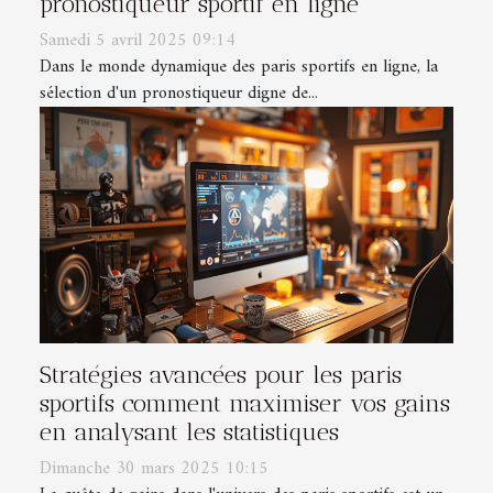
pronostiqueur sportif en ligne
Samedi 5 avril 2025 09:14
Dans le monde dynamique des paris sportifs en ligne, la
sélection d'un pronostiqueur digne de...
Stratégies avancées pour les paris
sportifs comment maximiser vos gains
en analysant les statistiques
Dimanche 30 mars 2025 10:15