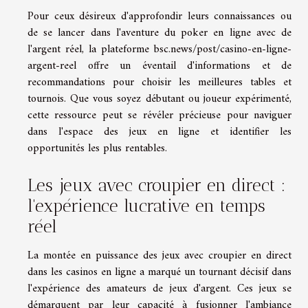
Pour ceux désireux d'approfondir leurs connaissances ou
de se lancer dans l'aventure du poker en ligne avec de
l'argent réel, la plateforme
bsc.news/post/casino-en-ligne-
argent-reel
offre un éventail d'informations et de
recommandations pour choisir les meilleures tables et
tournois. Que vous soyez débutant ou joueur expérimenté,
cette ressource peut se révéler précieuse pour naviguer
dans l'espace des jeux en ligne et identifier les
opportunités les plus rentables.
Les jeux avec croupier en direct :
l'expérience lucrative en temps
réel
La montée en puissance des jeux avec croupier en direct
dans les casinos en ligne a marqué un tournant décisif dans
l'expérience des amateurs de jeux d'argent. Ces jeux se
démarquent par leur capacité à fusionner l'ambiance