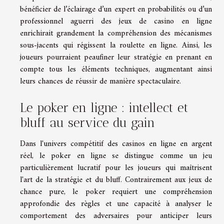
bénéficier de l’éclairage d’un expert en probabilités ou d’un
professionnel aguerri des jeux de casino en ligne
enrichirait grandement la compréhension des mécanismes
sous-jacents qui régissent la roulette en ligne. Ainsi, les
joueurs pourraient peaufiner leur stratégie en prenant en
compte tous les éléments techniques, augmentant ainsi
leurs chances de réussir de manière spectaculaire.
Le poker en ligne : intellect et
bluff au service du gain
Dans l'univers compétitif des casinos en ligne en argent
réel, le poker en ligne se distingue comme un jeu
particulièrement lucratif pour les joueurs qui maîtrisent
l'art de la stratégie et du bluff. Contrairement aux jeux de
chance pure, le poker requiert une compréhension
approfondie des règles et une capacité à analyser le
comportement des adversaires pour anticiper leurs