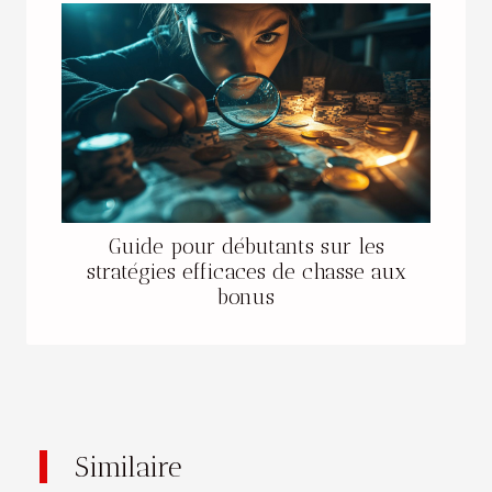
Guide pour débutants sur les
stratégies efficaces de chasse aux
bonus
Similaire