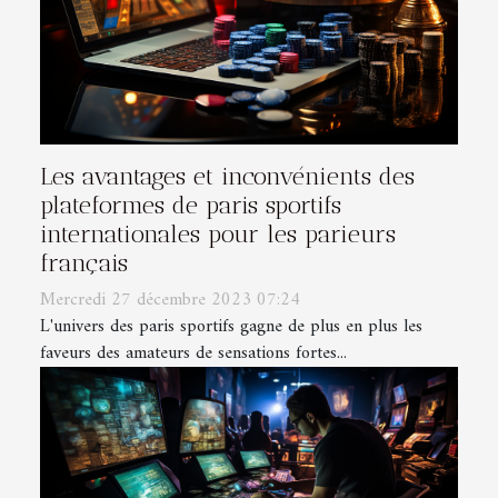
Les avantages et inconvénients des
plateformes de paris sportifs
internationales pour les parieurs
français
Mercredi 27 décembre 2023 07:24
L'univers des paris sportifs gagne de plus en plus les
faveurs des amateurs de sensations fortes...