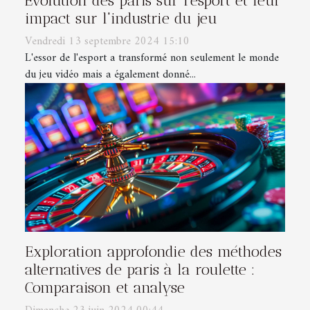
Évolution des paris sur l'esport et leur
impact sur l'industrie du jeu
Vendredi 13 septembre 2024 15:10
L'essor de l'esport a transformé non seulement le monde
du jeu vidéo mais a également donné...
Exploration approfondie des méthodes
alternatives de paris à la roulette :
Comparaison et analyse