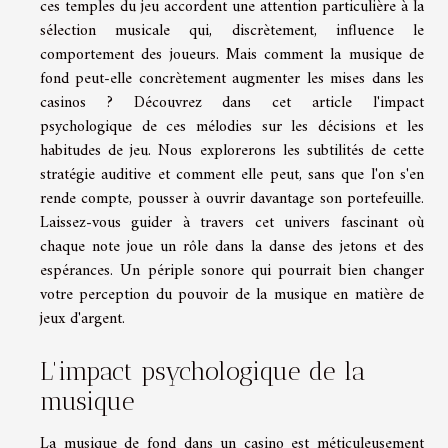
ces temples du jeu accordent une attention particulière à la
sélection musicale qui, discrètement, influence le
comportement des joueurs. Mais comment la musique de
fond peut-elle concrètement augmenter les mises dans les
casinos ? Découvrez dans cet article l'impact
psychologique de ces mélodies sur les décisions et les
habitudes de jeu. Nous explorerons les subtilités de cette
stratégie auditive et comment elle peut, sans que l'on s'en
rende compte, pousser à ouvrir davantage son portefeuille.
Laissez-vous guider à travers cet univers fascinant où
chaque note joue un rôle dans la danse des jetons et des
espérances. Un périple sonore qui pourrait bien changer
votre perception du pouvoir de la musique en matière de
jeux d'argent.
L'impact psychologique de la
musique
La musique de fond dans un casino est méticuleusement