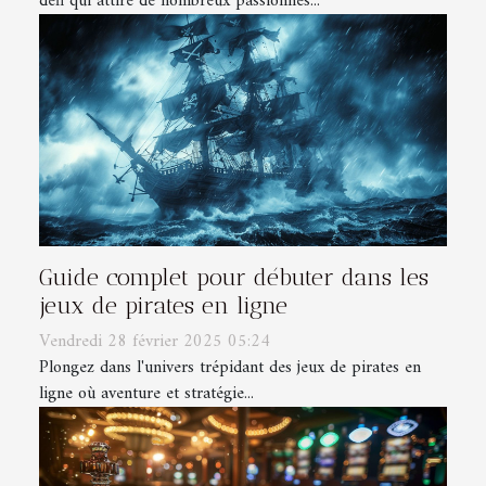
défi qui attire de nombreux passionnés...
Guide complet pour débuter dans les
jeux de pirates en ligne
Vendredi 28 février 2025 05:24
Plongez dans l'univers trépidant des jeux de pirates en
ligne où aventure et stratégie...