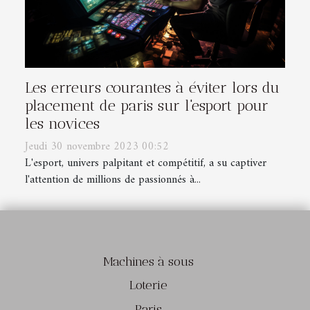
Les erreurs courantes à éviter lors du
placement de paris sur l'esport pour
les novices
Jeudi 30 novembre 2023 00:52
L'esport, univers palpitant et compétitif, a su captiver
l'attention de millions de passionnés à...
Machines à sous
Loterie
Paris