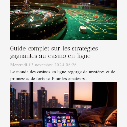
Guide complet sur les stratégies
gagnantes au casino en ligne
Mercredi 13 novembre 2024 06:26
Le monde des casinos en ligne regorge de mystères et de
promesses de fortune. Pour les amateurs...