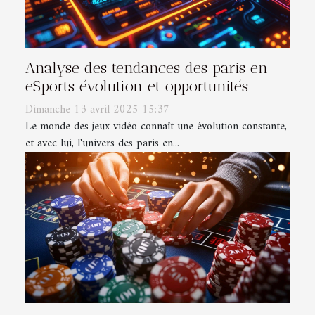
Analyse des tendances des paris en
eSports évolution et opportunités
Dimanche 13 avril 2025 15:37
Le monde des jeux vidéo connaît une évolution constante,
et avec lui, l'univers des paris en...