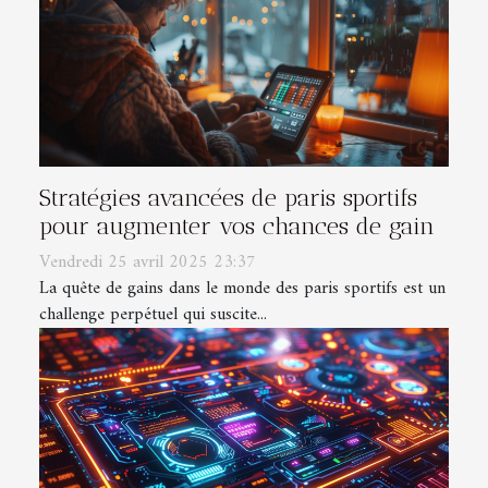
Stratégies avancées de paris sportifs
pour augmenter vos chances de gain
Vendredi 25 avril 2025 23:37
La quête de gains dans le monde des paris sportifs est un
challenge perpétuel qui suscite...