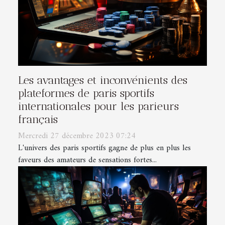
Les avantages et inconvénients des
plateformes de paris sportifs
internationales pour les parieurs
français
Mercredi 27 décembre 2023 07:24
L'univers des paris sportifs gagne de plus en plus les
faveurs des amateurs de sensations fortes...