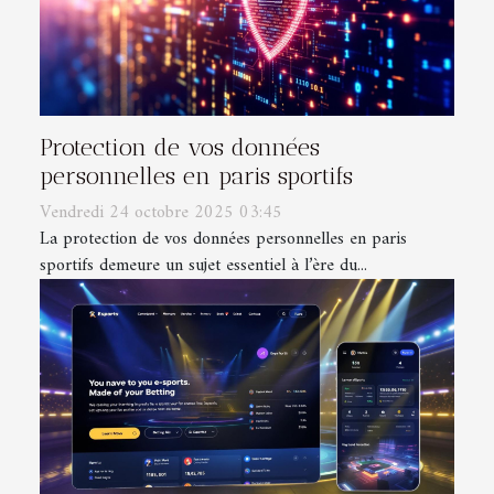
Protection de vos données
personnelles en paris sportifs
Vendredi 24 octobre 2025 03:45
La protection de vos données personnelles en paris
sportifs demeure un sujet essentiel à l’ère du...