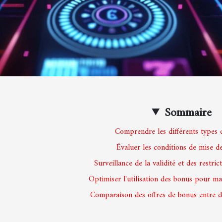
Sommaire
Comprendre les différents types 
Évaluer les conditions de mise d
Surveillance de la validité et des restri
Optimiser l'utilisation des bonus pour ma
Comparaison des offres de bonus entre di