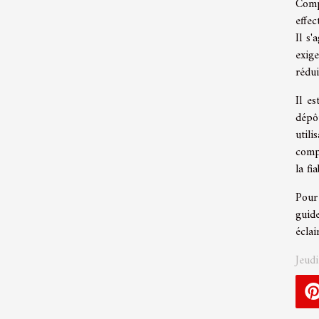
Compa
effec
Il s'
exig
rédui
Il e
dépô
util
compt
la fi
Pour
guide
éclai
Jeud